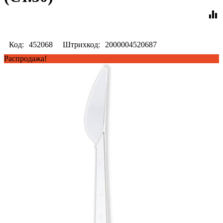
equalizer
Код:
452068
Штрихкод:
2000004520687
Распродажа!