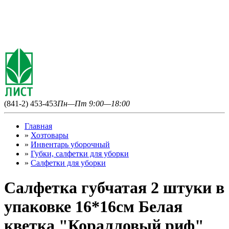
(841-2) 453-453
Пн—Пт 9:00—18:00
Главная
»
Хозтовары
»
Инвентарь уборочный
»
Губки, салфетки для уборки
»
Салфетки для уборки
Салфетка губчатая 2 штуки в
упаковке 16*16см Белая
кветка "Коралловый риф"