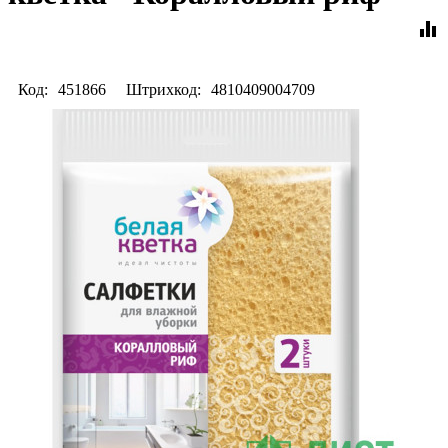
equalizer
Код:
451866
Штрихкод:
4810409004709