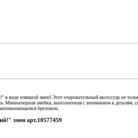
я обработка
 оргтехники
О
е с отделениями
 в виде изящной змеи! Этот очаровательный аксессуар не тольк
ля
. Миниатюрная змейка, выполненная с вниманием к деталям, си
тов
 птицы, животные
и запоминающимся брелоком.
ий!" змея арт.10577459