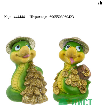
equalizer
Код:
444444
Штрихкод:
6905508060423