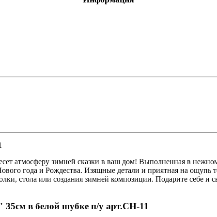
я обработка
 оргтехники
О
е с отделениями
1
ля
есет атмосферу зимней сказки в ваш дом! Выполненная в нежном
тов
 птицы, животные
вого года и Рождества. Изящные детали и приятная на ощупь те
олки, стола или создания зимней композиции. Подарите себе и 
 35см в белой шубке п/у арт.СН-11