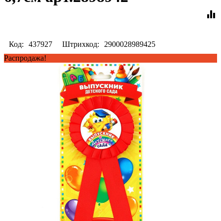
equalizer
Код:
437927
Штрихкод:
2900028989425
Распродажа!