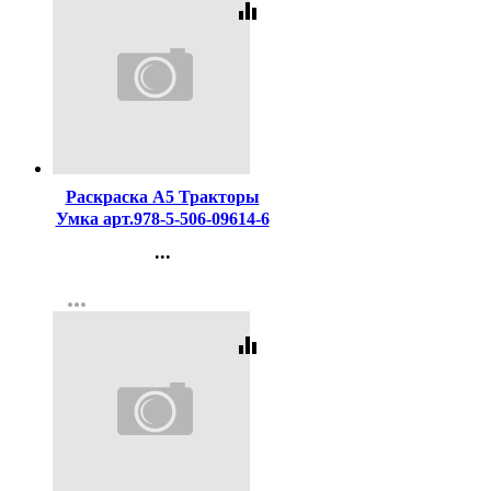
equalizer
Код:
437865
Раскраска А5 Тракторы
Умка арт.978-5-506-09614-6
...
Контакты
more_horiz
Регистрация
equalizer
Код:
427283