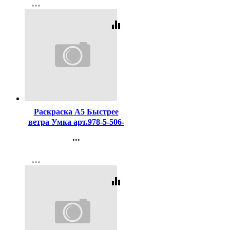
more_horiz
Регистрация
equalizer
Код:
437991
Раскраска А5 Быстрее
ветра Умка арт.978-5-506-
09611-5
...
Контакты
more_horiz
Регистрация
equalizer