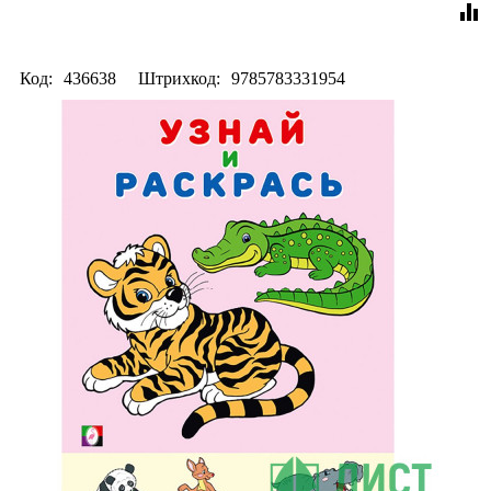
equalizer
Код:
436638
Штрихкод:
9785783331954