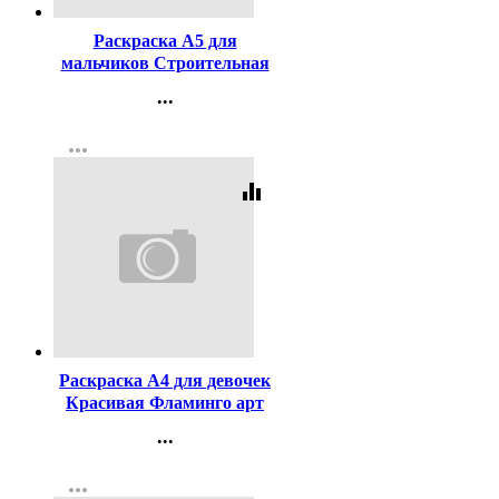
Раскраска А5 для
мальчиков Строительная
техника Умка арт.978-5-
...
506-09051-9
Контакты
more_horiz
Регистрация
equalizer
Код:
97722
Раскраска А4 для девочек
Красивая Фламинго арт
11505/27384/32500
...
Контакты
more_horiz
Регистрация