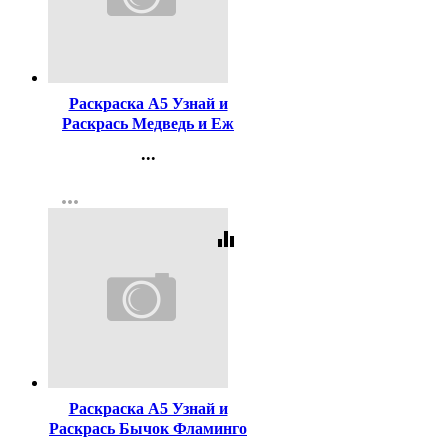
Код:
316155
Раскраска А5 Узнай и
Раскрась Медведь и Еж
Фламинго арт 26295
...
Контакты
more_horiz
Регистрация
equalizer
Код:
316153
Раскраска А5 Узнай и
Раскрась Бычок Фламинго