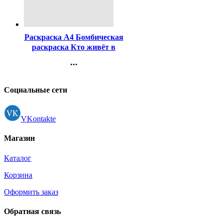
Код:
438279
Раскраска А4 Бомбическая
раскраска Кто живёт в
лесу? Умка арт.978-5-506-
...
09456-2
Контакты
Регистрация
Социальные сети
VKontakte
Магазин
Каталог
Корзина
Оформить заказ
Обратная связь