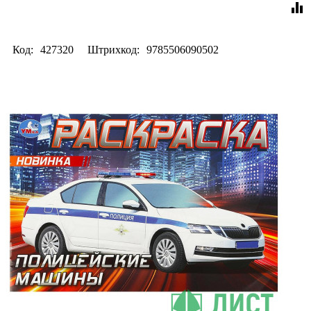
equalizer
Код:
427320
Штрихкод:
9785506090502