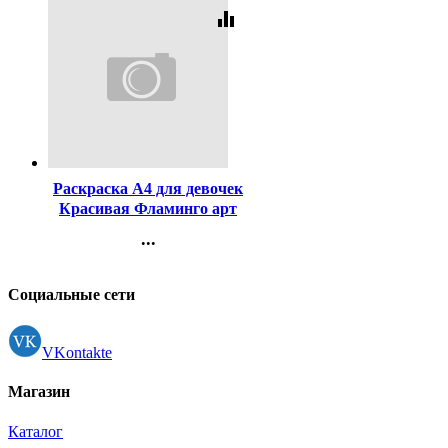
equalizer
Код:
97722
Раскраска А4 для девочек
Красивая Фламинго арт
11505/27384/32500
...
Контакты
Регистрация
Социальные сети
VKontakte
Магазин
Каталог