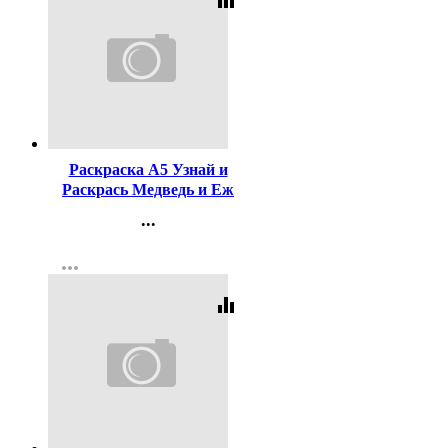
Код:
316155
Раскраска А5 Узнай и
Раскрась Медведь и Еж
Фламинго арт 26295
...
Контакты
more_horiz
Регистрация
equalizer
Код:
435336