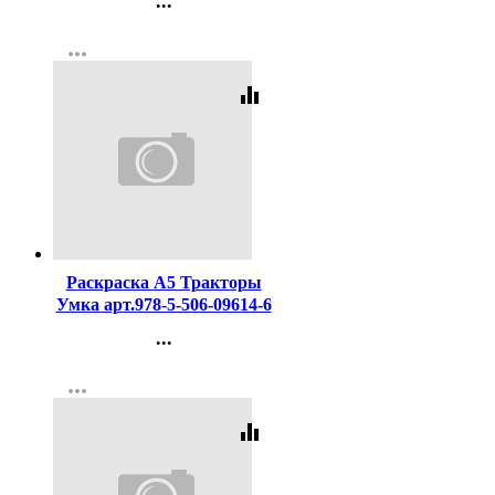
...
09164-6
Контакты
more_horiz
Регистрация
equalizer
Код:
437865
Раскраска А5 Тракторы
Умка арт.978-5-506-09614-6
...
Контакты
more_horiz
Регистрация
equalizer