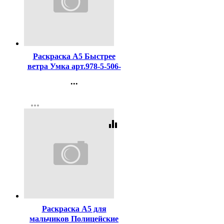
Код:
437991
Раскраска А5 Быстрее
ветра Умка арт.978-5-506-
09611-5
...
Контакты
more_horiz
Регистрация
equalizer
Код:
329835
Раскраска А5 для
мальчиков Полицейские