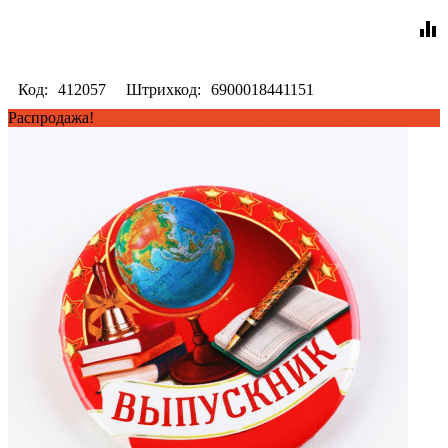
equalizer
Код:
412057
Штрихкод:
6900018441151
Распродажа!