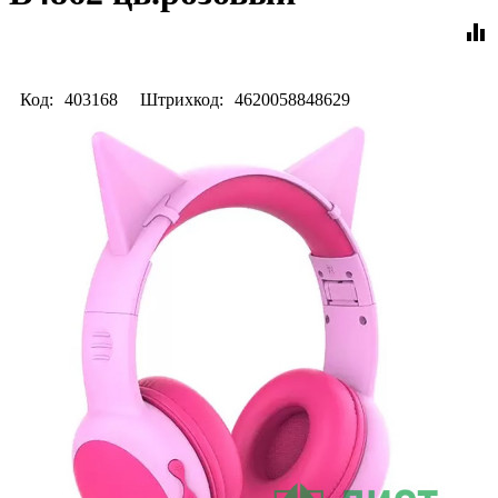
equalizer
Код:
403168
Штрихкод:
4620058848629