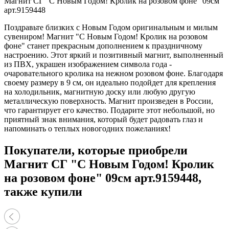
Магнит СГ "С Новым Годом! Кролик на розовом фоне" 09см
арт.9159448
Поздравьте близких с Новым Годом оригинальным и милым
сувениром! Магнит "С Новым Годом! Кролик на розовом
фоне" станет прекрасным дополнением к праздничному
настроению. Этот яркий и позитивный магнит, выполненный
из ПВХ, украшен изображением символа года -
очаровательного кролика на нежном розовом фоне. Благодаря
своему размеру в 9 см, он идеально подойдет для крепления
на холодильник, магнитную доску или любую другую
металлическую поверхность. Магнит произведен в России,
что гарантирует его качество. Подарите этот небольшой, но
приятный знак внимания, который будет радовать глаз и
напоминать о теплых новогодних пожеланиях!
Покупатели, которые приобрели
Магнит СГ "С Новым Годом! Кролик
на розовом фоне" 09см арт.9159448,
также купили