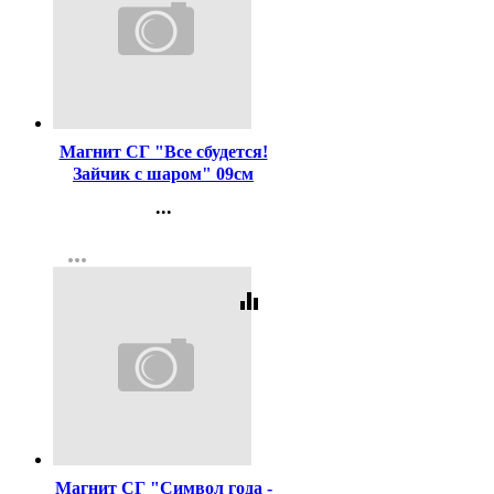
Код:
401695
Магнит СГ "Все сбудется!
Зайчик с шаром" 09см
арт.9159439
...
Контакты
more_horiz
Регистрация
equalizer
Код:
401717
Магнит СГ "Символ года -