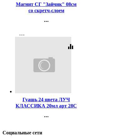
Магнит СГ "Зайчик" 08см
со скретч-слоем
арт.7673252
...
Контакты
more_horiz
Регистрация
equalizer
Код:
254719
Гуашь 24 цвета ЛУЧ
КЛАССИКА 20мл арт 28С
1681-08
...
Контакты
Регистрация
Социальные сети