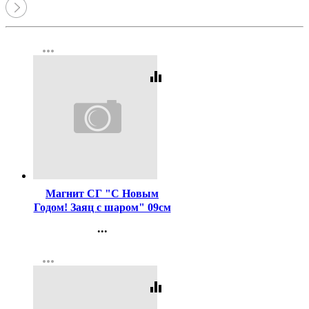
more_horiz
equalizer
Код:
401699
Магнит СГ "С Новым
Годом! Заяц с шаром" 09см
арт.9159444
...
Контакты
more_horiz
Регистрация
equalizer