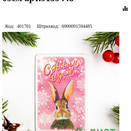
equalizer
Код:
401701
Штрихкод:
6900091594485