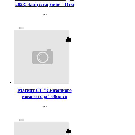
2023! Заяц в корзине" 11см
арт.9225452
...
Контакты
more_horiz
Регистрация
equalizer
Код:
401692
Магнит СГ "Сказочного
нового года" 08см со
скретч-слоем арт.7673254
...
Контакты
more_horiz
Регистрация
equalizer