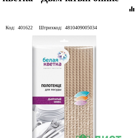
equalizer
Код:
401622
Штрихкод:
4810409005034