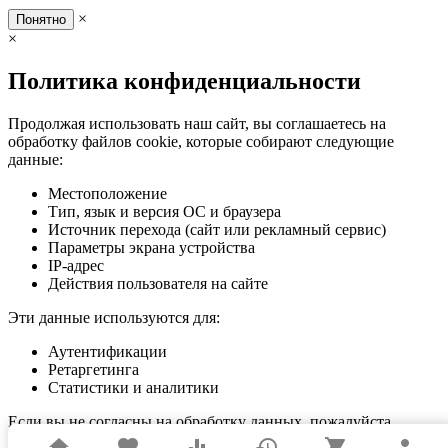
×
Понятно
×
Политика конфиденциальности
Продолжая использовать наш сайт, вы соглашаетесь на
обработку файлов cookie, которые собирают следующие
данные:
Местоположение
Тип, язык и версия ОС и браузера
Источник перехода (сайт или рекламный сервис)
Параметры экрана устройства
IP-адрес
Действия пользователя на сайте
Эти данные используются для:
Аутентификации
Ретаргетинга
Статистики и аналитики
Если вы не согласны на обработку данных, пожалуйста,
покиньте сайт.
home
favorite
equalizer
history
shopping_cart
person