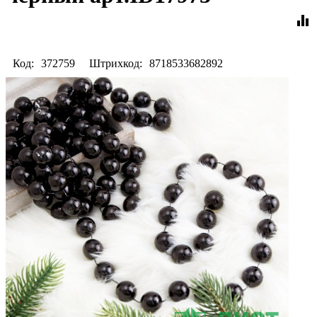
equalizer
Код:
372759
Штрихкод:
8718533682892