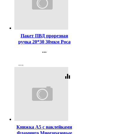
Код:
410101
Пакет ПВД прорезная
ручка 20*30 30мкм Роса
...
Контакты
more_horiz
Регистрация
equalizer
Код:
410028
Книжка А5 с наклейками
Фламинго Многоразовые