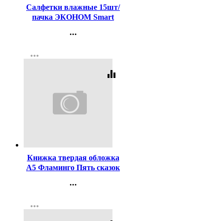
Салфетки влажные 15шт/
пачка ЭКОНОМ Smart
ромашка (Ст.108)
...
Контакты
more_horiz
Регистрация
equalizer
Код:
43064
Книжка твердая обложка
А5 Фламинго Пять сказок
Маша и медведь арт
...
14124/2755131060/34320
Контакты
more_horiz
Регистрация