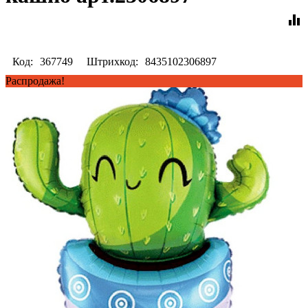
equalizer
Код:
367749
Штрихкод:
8435102306897
Распродажа!