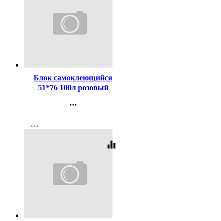
Код:
311225
Блок самоклеющийся
51*76 100л розовый
(Attomex) арт.2010709 (Ст.)
...
Контакты
more_horiz
Регистрация
equalizer
Код:
436677