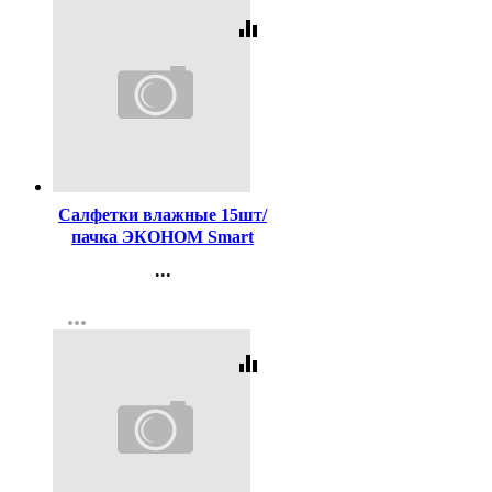
equalizer
Код:
436676
Салфетки влажные 15шт/
пачка ЭКОНОМ Smart
антибактериальные
...
(Ст.108)
Контакты
more_horiz
Регистрация
equalizer