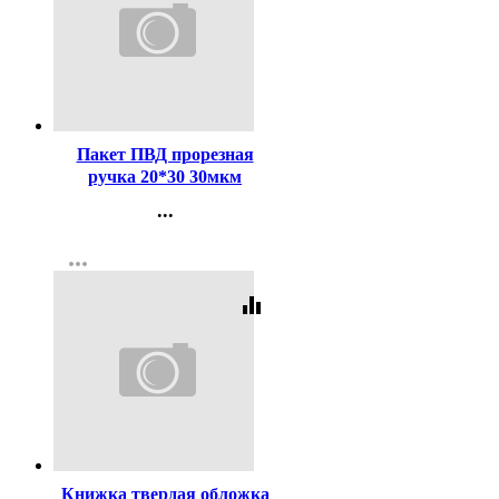
Код:
431223
Пакет ПВД прорезная
ручка 20*30 30мкм
Красная клетка
...
Контакты
more_horiz
Регистрация
equalizer
Код:
62196
Книжка твердая обложка