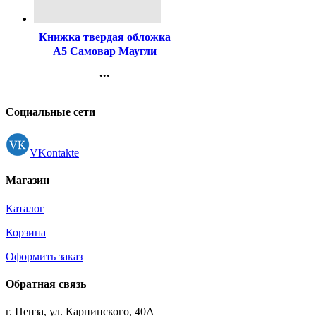
Код:
80740
Книжка твердая обложка
А5 Самовар Маугли
Киплинг арт К-ШБ-100
...
Контакты
Регистрация
Социальные сети
VKontakte
Магазин
Каталог
Корзина
Оформить заказ
Обратная связь
г. Пенза, ул. Карпинского, 40А