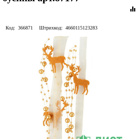
equalizer
Код:
366871
Штрихкод:
4660115123283