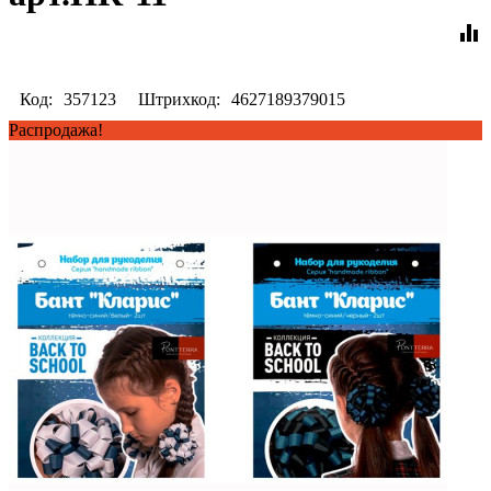
equalizer
Код:
357123
Штрихкод:
4627189379015
Распродажа!