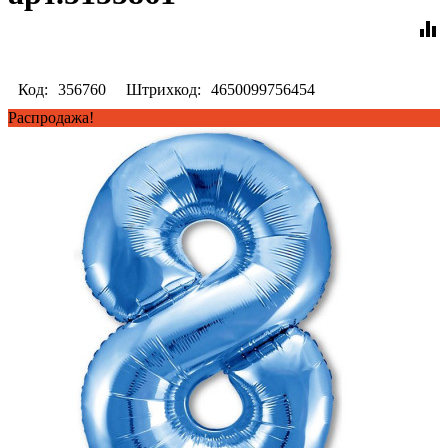
equalizer
Код:
356760
Штрихкод:
4650099756454
Распродажа!