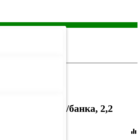
, Master, 50г/банка, 2,2
equalizer