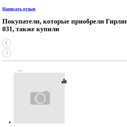
Написать отзыв
Покупатели, которые приобрели Гирлянда
031, также купили
more_horiz
equalizer
Код:
208038