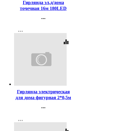
Гирлянда эл.д/дома
точечная 16м 180LED
цв.мульти (с.провод)
...
8режимов (можно
Контакты
соединять) арт.125-016
more_horiz
Регистрация
equalizer
Код:
242280
Гирлянда электрическая
для дома фигурная 2*0,5м
36LED "Тающая
...
сосулька" цвет синий
Контакты
(светлый провод)арт.113-
more_horiz
Регистрация
025