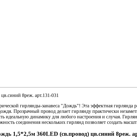
 цв.синий 8реж. арт.131-031
ческой гирлянды-занавеса "Дождь"! Эта эффектная гирлянда раз
ждя. Прозрачный провод делает гирлянду практически незаметн
ть идеальную динамику для любого настроения и случая. Гирлян
жность соединения нескольких гирлянд позволяет создать масшт
ождь 1,5*2,5м 360LED (св.провод) цв.синий 8реж. а