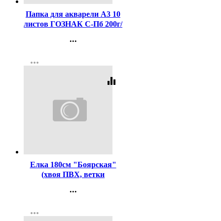
Папка для акварели А3 10
листов ГОЗНАК С-Пб 200г/
м2, ФЛОРА арт.ПА3/10
...
Контакты
more_horiz
Регистрация
equalizer
Код:
285209
Елка 180см "Боярская"
(хвоя ПВХ, ветки
отгибные, подставка
...
металл.) арт.ЕБР 18
Контакты
more_horiz
Регистрация