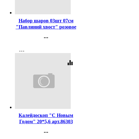
Код:
361379
Набор шаров 03шт 07см
"Павлиний хвост" розовое
золото/графит арт.201-1247
...
Контакты
more_horiz
Регистрация
equalizer
Код:
366922
Калейдоскоп "С Новым
Годом" 20*5,6 арт.86303
...
Контакты