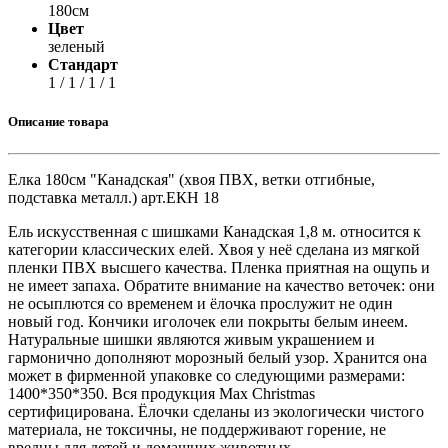
180см
Цвет
зеленый
Стандарт
1 / 1 / 1 / 1
Описание товара
Елка 180см "Канадская" (хвоя ПВХ, ветки отгибные,
подставка металл.) арт.ЕКН 18
Ель искусственная с шишками Канадская 1,8 м. относится к
категории классических елей. Хвоя у неё сделана из мягкой
пленки ПВХ высшего качества. Пленка приятная на ощупь и
не имеет запаха. Обратите внимание на качество веточек: они
не осыплются со временем и ёлочка прослужит не один
новый год. Кончики иголочек ели покрыты белым инеем.
Натуральные шишки являются живым украшением и
гармонично дополняют морозный белый узор. Хранится она
может в фирменной упаковке со следующими размерами:
1400*350*350. Вся продукция Max Christmas
сертифицирована. Ёлочки сделаны из экологически чистого
материала, не токсичны, не поддерживают горение, не
вредны для детей и домашних животных.