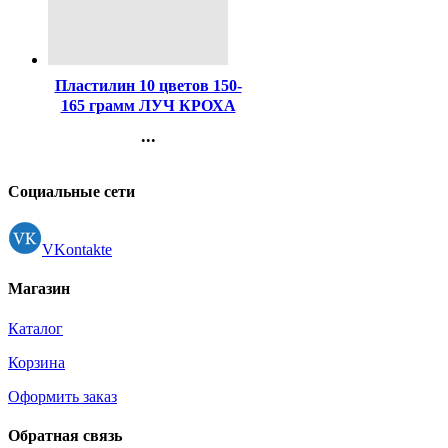
Код:
87425
Пластилин 10 цветов 150-
165 грамм ЛУЧ КРОХА
мягкий со стеком арт 12С
...
875-08
Контакты
Регистрация
Социальные сети
VKontakte
Магазин
Каталог
Корзина
Оформить заказ
Обратная связь