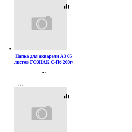
equalizer
Код:
394157
Папка для акварели А3 05
листов ГОЗНАК С-Пб 200г/
м2, Хлоя арт.П-7249
...
Контакты
more_horiz
Регистрация
equalizer