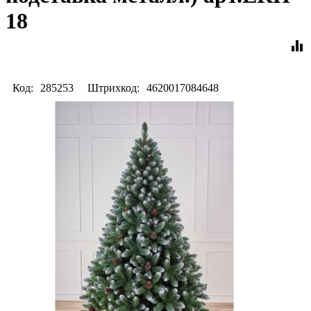
18
equalizer
Код:
285253
Штрихкод:
4620017084648