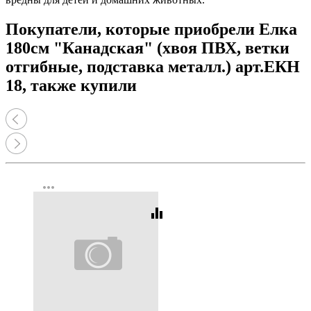
Покупатели, которые приобрели Елка
180см "Канадская" (хвоя ПВХ, ветки
отгибные, подставка металл.) арт.ЕКН
18, также купили
more_horiz
equalizer
Код:
7981