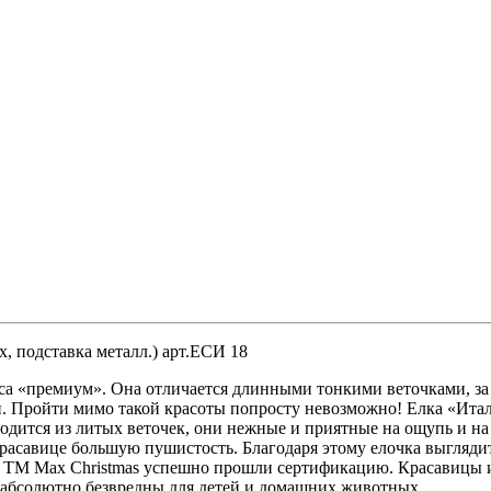
, подставка металл.) арт.ЕСИ 18
сса «премиум». Она отличается длинными тонкими веточками, за
. Пройти мимо такой красоты попросту невозможно! Елка «Итал
водится из литых веточек, они нежные и приятные на ощупь и н
красавице большую пушистость. Благодаря этому елочка выгляд
и ТМ Max Christmas успешно прошли сертификацию. Красавицы и
 абсолютно безвредны для детей и домашних животных.