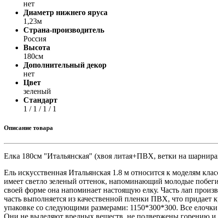
Принтеры, копиры, МФУ
нет
Оборудование банковское
Диаметр нижнего яруса
Шредеры
1,23м
Страна-производитель
Россия
Высота
180см
Дополнительный декор
нет
Цвет
зеленый
Стандарт
1 / 1 / 1 / 1
Описание товара
Елка 180см "Итальянская" (хвоя литая+ПВХ, ветки на шарнирах
Ель искусственная Итальянская 1.8 м относится к моделям кла
имеет светло зеленый оттенок, напоминающий молодые побеги
своей форме она напоминает настоящую елку. Часть лап произ
часть выполняется из качественной пленки ПВХ, что придает 
упаковке со следующими размерами: 1150*300*300. Все елочк
Они не выделяют вредных веществ, не подвержены горению и