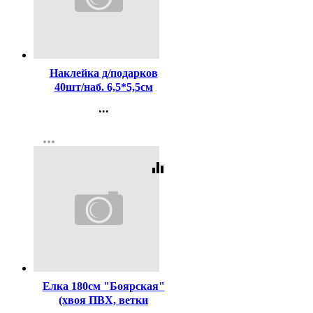
Код:
366541
Наклейка д/подарков
40шт/наб. 6,5*5,5см
арт.86506
...
Контакты
more_horiz
Регистрация
equalizer
Код:
285209
Елка 180см "Боярская"
(хвоя ПВХ, ветки