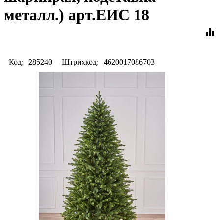
металл.) арт.ЕИС 18
equalizer
Код:
285240
Штрихкод:
4620017086703