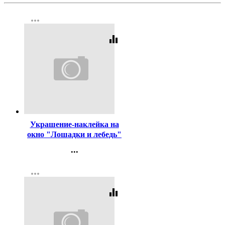
more_horiz
equalizer
Код:
366895
Украшение-наклейка на
окно "Лошадки и лебедь"
30*38см арт.85332
...
Контакты
more_horiz
Регистрация
equalizer