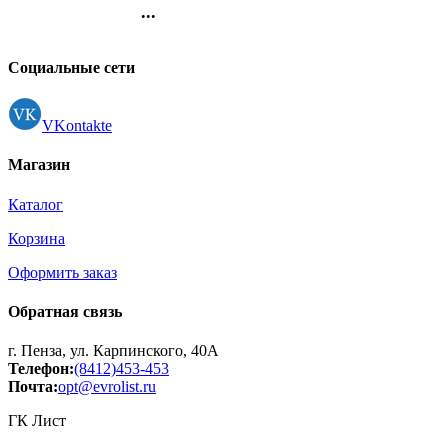
отгибные, подставка
...
металл.) арт.ЕБР 18
Контакты
Регистрация
Социальные сети
VKontakte
Магазин
Каталог
Корзина
Оформить заказ
Обратная связь
г. Пенза, ул. Карпинского, 40А
Телефон:
(8412)453-453
Почта:
opt@evrolist.ru
ГК Лист