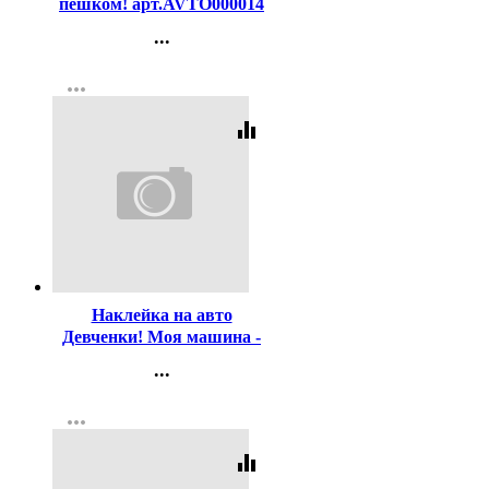
пешком! арт.AVTO000014
...
Контакты
more_horiz
Регистрация
equalizer
Код:
166756
Наклейка на авто
Девченки! Моя машина -
двухспальная!
...
арт.AVTO000012
Контакты
more_horiz
Регистрация
equalizer