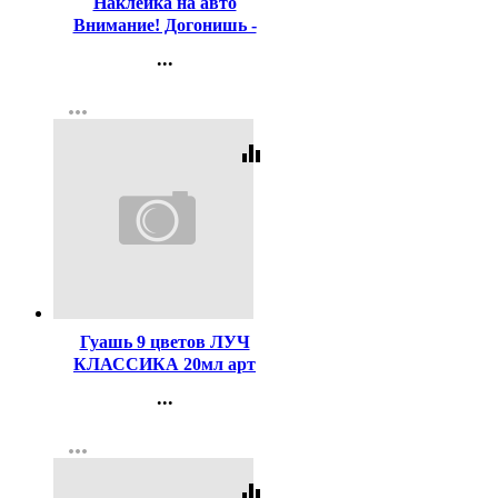
Наклейка на авто
Внимание! Догонишь -
поцелую! арт.AVTO000004
...
Контакты
more_horiz
Регистрация
equalizer
Код:
63143
Гуашь 9 цветов ЛУЧ
КЛАССИКА 20мл арт
19С1276-08
...
Контакты
more_horiz
Регистрация
equalizer