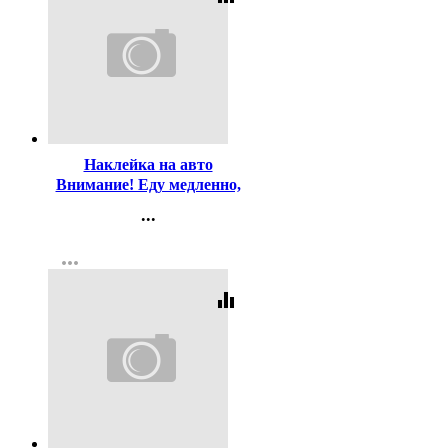
Код:
166754
Наклейка на авто
Внимание! Еду медленно,
зато впереди!
...
арт.AVTO000005
Контакты
more_horiz
Регистрация
equalizer
Код:
82618