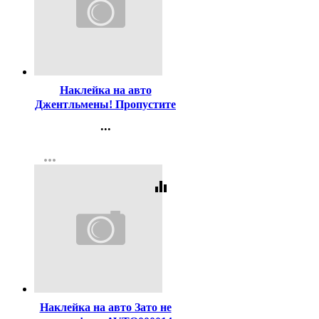
Код:
166757
Наклейка на авто
Джентльмены! Пропустите
даму вперед
...
арт.AVTO000013
Контакты
more_horiz
Регистрация
equalizer
Код:
166758
Наклейка на авто Зато не