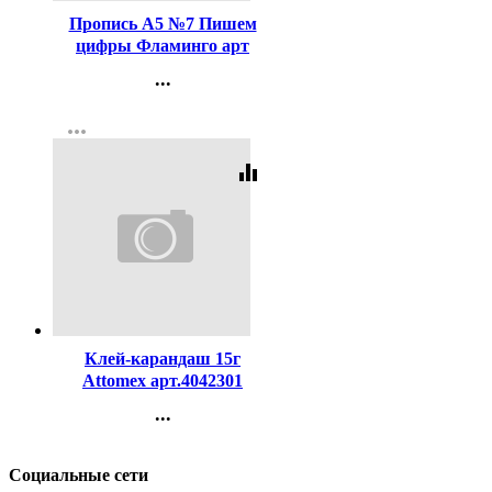
Пропись А5 №7 Пишем
цифры Фламинго арт
17903/28145/32722/36690
...
Контакты
more_horiz
Регистрация
equalizer
Код:
270966
Клей-карандаш 15г
Attomex арт.4042301
...
Контакты
Регистрация
Социальные сети