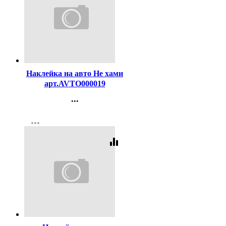
Код:
166760
Наклейка на авто Не хами
арт.AVTO000019
...
Контакты
more_horiz
Регистрация
equalizer
Код:
166753