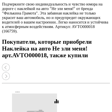
Подчеркните свою индивидуальность и чувство юмора на
дороге с наклейкой на авто "Не зли меня!" от бренда
"Филькина Грамота". Эта забавная наклейка не только
украсит ваш автомобиль, но и предупредит окружающих
водителей о вашем настроении. Легко наносится и устойчива
к атмосферным воздействиям. Артикул: AVTO000018
(166759).
Покупатели, которые приобрели
Наклейка на авто Не зли меня!
арт.AVTO000018, также купили
more_horiz
equalizer