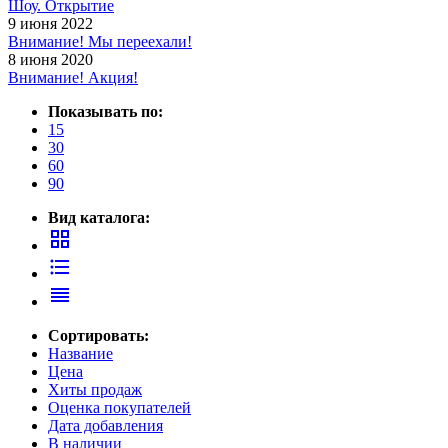
Шоу. Открытие
9 июня 2022
Внимание! Мы переехали!
8 июня 2020
Внимание! Акция!
Показывать по:
15
30
60
90
Вид каталога:
grid_view
format_list_bulleted
reorder
Сортировать:
Название
Цена
Хиты продаж
Оценка покупателей
Дата добавления
В наличии