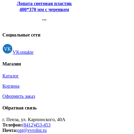
Лопата снеговая пластик
400*370 мм с черенком
алюминий с оцинк.
...
наконечником Vega
Контакты
арт.329767
Регистрация
Социальные сети
VKontakte
Магазин
Каталог
Корзина
Оформить заказ
Обратная связь
г. Пенза, ул. Карпинского, 40А
Телефон:
(8412)453-453
Почта:
opt@evrolist.ru