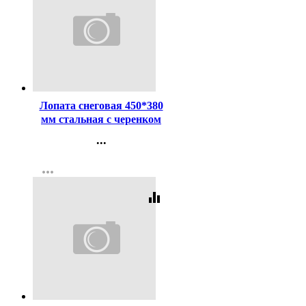
Код:
379310
Лопата снеговая 450*380
мм стальная с черенком
дерево
...
Контакты
more_horiz
Регистрация
equalizer
Код:
458822